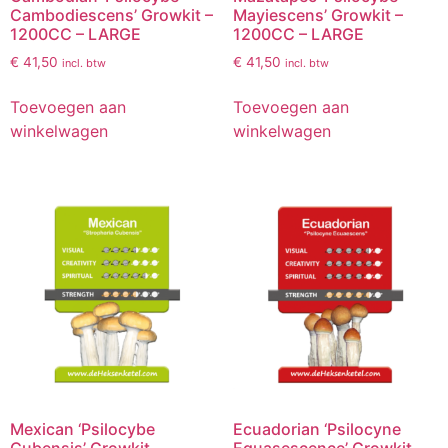
Cambodiescens’ Growkit –
Mayiescens’ Growkit –
1200CC – LARGE
1200CC – LARGE
€
41,50
€
41,50
incl. btw
incl. btw
Toevoegen aan
Toevoegen aan
winkelwagen
winkelwagen
Mexican ‘Psilocybe
Ecuadorian ‘Psilocyne
Cubensis’ Growkit
Equasescence’ Growkit