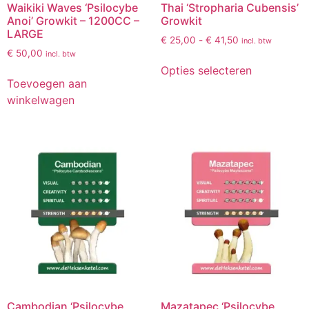
Waikiki Waves ‘Psilocybe
Thai ‘Stropharia Cubensis’
Anoi’ Growkit – 1200CC –
Growkit
LARGE
€
25,00
-
€
41,50
incl. btw
€
50,00
incl. btw
Opties selecteren
Toevoegen aan
winkelwagen
Cambodian ‘Psilocybe
Mazatapec ‘Psilocybe