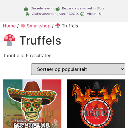
Discrete levering
Bezoek onze winkel in Sluis
Gratis verzending vanaf €200,-
Alleen 18+
Home
/
Smartshop
/
Truffels
Truffels
Toont alle 6 resultaten