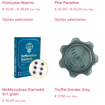
Psilocybe Atlantis
Pink Paradise
€
12,00
-
€
25,00
€
20,00
-
€
25,00
incl. btw
incl. btw
Opties selecteren
Opties selecteren
McMicrodose Starterkit
Truffel Grinder Grey
6*1 gram
€
17,50
incl. btw
€
10,00
incl. btw