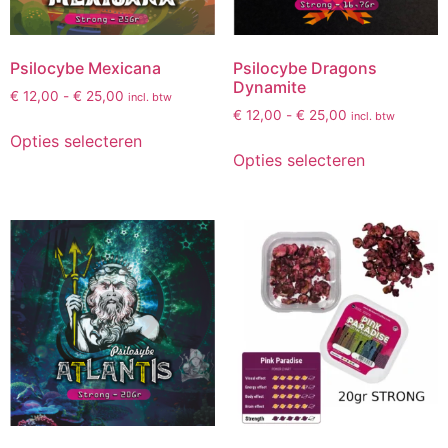
Psilocybe Mexicana
Psilocybe Dragons
Dynamite
€
12,00
-
€
25,00
incl. btw
€
12,00
-
€
25,00
incl. btw
Opties selecteren
Opties selecteren