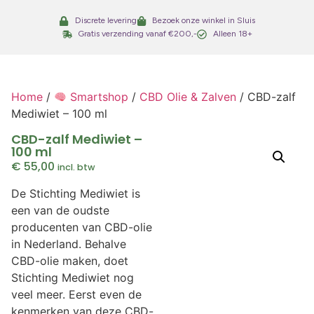
Discrete levering
Bezoek onze winkel in Sluis
Gratis verzending vanaf €200,-
Alleen 18+
Home
/
Smartshop
/
CBD Olie & Zalven
/ CBD-zalf
Mediwiet – 100 ml
CBD-zalf Mediwiet –
100 ml
€
55,00
incl. btw
De Stichting Mediwiet is
een van de oudste
producenten van CBD-olie
in Nederland. Behalve
CBD-olie maken, doet
Stichting Mediwiet nog
veel meer. Eerst even de
kenmerken van deze CBD-