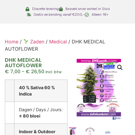
Discrete levering
Bezoek onze winkel in Sluis
Gratis verzending vanaf €200,-
Alleen 18+
Home
/
Zaden
/
Medical
/ DHK MEDICAL
AUTOFLOWER
DHK MEDICAL
AUTOFLOWER
€
7,00
-
€
26,50
incl. btw
40 % Sativa 60 %
Indica
Dagen / Days / Jours:
± 80 bloei
Indoor & Outdoor