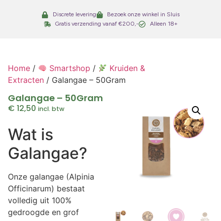
Discrete levering
Bezoek onze winkel in Sluis
Gratis verzending vanaf €200,-
Alleen 18+
Home
/
Smartshop
/
Kruiden &
Extracten
/ Galangae – 50Gram
Galangae – 50Gram
€
12,50
incl. btw
Wat is
Galangae?
Onze galangae (Alpinia
Officinarum) bestaat
volledig uit 100%
gedroogde en grof