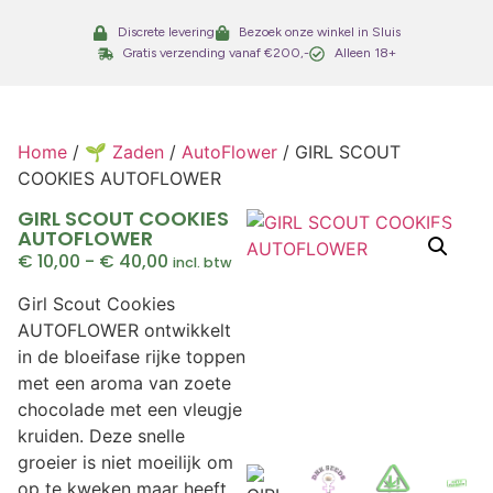
Discrete levering
Bezoek onze winkel in Sluis
Gratis verzending vanaf €200,-
Alleen 18+
Home
/
🌱 Zaden
/
AutoFlower
/ GIRL SCOUT
COOKIES AUTOFLOWER
GIRL SCOUT COOKIES
AUTOFLOWER
€
10,00
-
€
40,00
incl. btw
Girl Scout Cookies
AUTOFLOWER ontwikkelt
in de bloeifase rijke toppen
met een aroma van zoete
chocolade met een vleugje
kruiden. Deze snelle
groeier is niet moeilijk om
op te kweken maar heeft