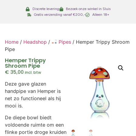
Discrete levering
Bezoek onze winkel in Sluis
Gratis verzending vanaf €200,-
Alleen 18+
Home
/
Headshop
/
Pipes
/ Hemper Trippy Shroom
Pipe
Hemper Trippy
Shroom Pipe
€
35,00
incl. btw
Deze gave glazen
handpipe van Hemper is
net zo functioneel als hij
mooi is.
De diepe bowl biedt
voldoende ruimte om een
flinke portie droge kruiden