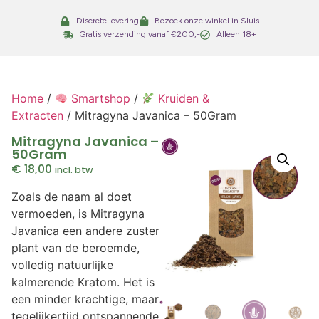
Discrete levering
Bezoek onze winkel in Sluis
Gratis verzending vanaf €200,-
Alleen 18+
Home
/
Smartshop
/
Kruiden &
Extracten
/ Mitragyna Javanica – 50Gram
Mitragyna Javanica –
50Gram
€
18,00
incl. btw
Zoals de naam al doet
vermoeden, is Mitragyna
Javanica een andere zuster
plant van de beroemde,
volledig natuurlijke
kalmerende Kratom. Het is
een minder krachtige, maar
tegelijkertijd ontspannende