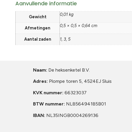
Aanvullende informatie
0,01 kg
Gewicht
0,5 × 0,5 × 0,64 cm
Afmetingen
Aantal zaden
1, 3, 5
Naam:
De heksenketel B.V.
Adres:
Plompe toren 5, 4524EJ Sluis
KVK nummer:
66323037
BTW nummer:
NL856494185B01
IBAN:
NL35INGB0004269136