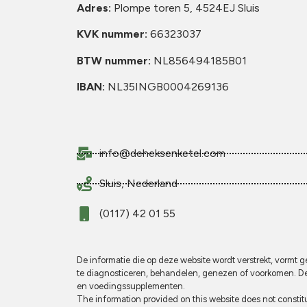
Adres:
Plompe toren 5, 4524EJ Sluis
KVK nummer:
66323037
BTW nummer:
NL856494185B01
IBAN:
NL35INGB0004269136
info@deheksenketel.com
Sluis, Nederland
(0117) 42 01 55
De informatie die op deze website wordt verstrekt, vorm
te diagnosticeren, behandelen, genezen of voorkomen. De 
en voedingssupplementen.
The information provided on this website does not constitu