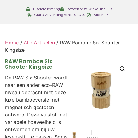
Discrete levering
Bezoek onze winkel in Sluis
Gratis verzending vanaf €200,-
Alleen 18+
Home
/
Alle Artikelen
/ RAW Bamboe Six Shooter
Kingsize
RAW Bamboe Six
Shooter Kingsize
De RAW Six Shooter wordt
naar een ander eco-RAW-
niveau gebracht met deze
luxe bamboeversie met
magnetisch gestoten
ontwerp! Deze vulstof met
variabele hoeveelheid is
ontworpen om bij uw
levensstijl te passen. Soms