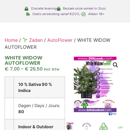
Discrete levering
Bezoek onze winkel in Sluis
Gratis verzending vanaf €200,-
Alleen 18+
Home
/
Zaden
/
AutoFlower
/ WHITE WIDOW
AUTOFLOWER
WHITE WIDOW
AUTOFLOWER
€
7,00
-
€
26,50
incl. btw
10 % Sativa 90 %
Indica
Dagen / Days / Jours:
80
Indoor & Outdoor