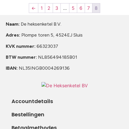
←
1
2
3
…
5
6
7
8
Naam:
De heksenketel B.V.
Adres:
Plompe toren 5, 4524EJ Sluis
KVK nummer:
66323037
BTW nummer:
NL856494185B01
IBAN:
NL35INGB0004269136
Accountdetails
Bestellingen
Betaalmethodes