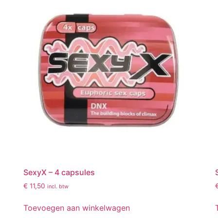
SexyX – 4 capsules
€
11,50
incl. btw
Toevoegen aan winkelwagen