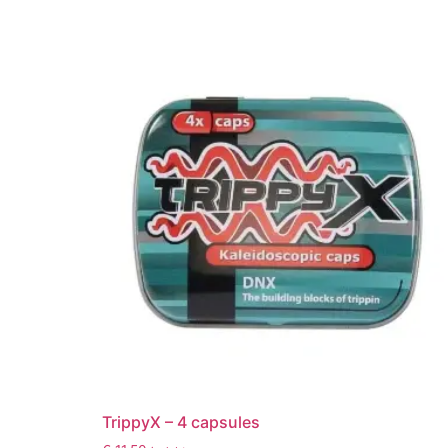
TrippyX – 4 capsules